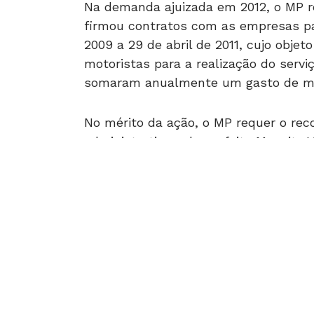
firmou contratos com as empresas pa
2009 a 29 de abril de 2011, cujo obj
motoristas para a realização do servi
somaram anualmente um gasto de ma
No mérito da ação, o MP requer o rec
administrativa pelo prefeito Maguito 
pelas empresas Delta Construções e 
Além disso, foi requerida a condenaç
Lei nº 8.429/1992 (Lei de Improbidade
pública, suspensão dos direitos polít
empresas de contratar com o poder p