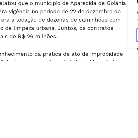
ra vigência no período de 22 de dezembro de
eto era a locação de dezenas de caminhões com
ço de limpeza urbana. Juntos, os contratos
is de R$ 26 milhões.
onhecimento da prática de ato de improbidade
Vilela, bem como o benefício indevido auferido
Construtora Almeida Neves.
ão dos acionados nas sanções do artigo 12, da
 Administrativa), que prevê a perda da função
icos, pagamento de multa civil e proibição das
úblico.