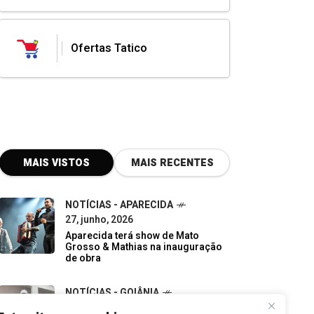
Ofertas Tatico
MAIS VISTOS
MAIS RECENTES
NOTÍCIAS - APARECIDA
27, junho, 2026
Aparecida terá show de Mato
Grosso & Mathias na inauguração
de obra
NOTÍCIAS - GOIÂNIA
07, junho, 2026
Do descarte à oportunidade:
pequenos negócios impulsionam a
economia verde em Goiás