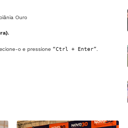
oiânia Ouro
ira).
ecione-o e pressione
Ctrl + Enter
.