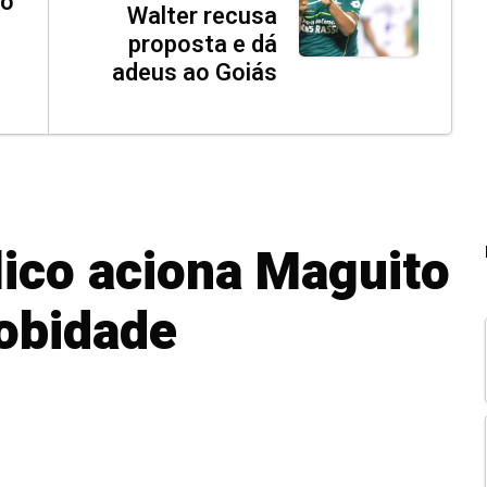
co
Walter recusa
proposta e dá
adeus ao Goiás
lico aciona Maguito
robidade