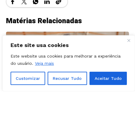
Matérias Relacionadas
Este site usa cookies
Este website usa cookies para melhorar a experiência
do usuário.
Veja mais
Customizar
Recusar Tudo
Aceitar Tudo
POLÍTICA
03, agosto, 2026
Prefeita Solange Gouveia define apoios
em Caldazinha; confira a lista