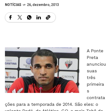
NOTÍCIAS
26, dezembro, 2013
A Ponte
Preta
anunciou
suas
três
primeira
s
contrata
ções para a temporada de 2014. São eles: o
volante Dodó, do Atlético-GO, o meia Tchô do
Figueirense, e o zagueiro Ricardo Santos, do