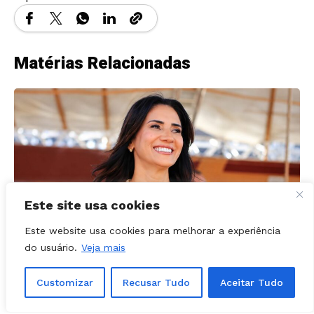
Matérias Relacionadas
Este site usa cookies
Este website usa cookies para melhorar a experiência
do usuário.
Veja mais
NOTÍCIAS
03, agosto, 2026
Customizar
Recusar Tudo
Aceitar Tudo
Prefeita Solange Gouveia define apoios
em Caldazinha; confira a lista