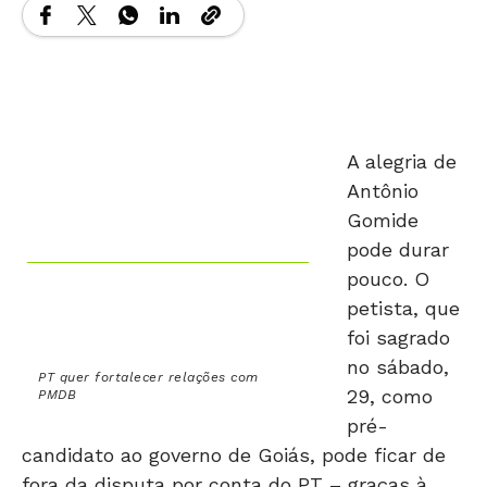
A alegria de
Antônio
Gomide
pode durar
pouco. O
petista, que
foi sagrado
no sábado,
PT quer fortalecer relações com
29, como
PMDB
pré-
candidato ao governo de Goiás, pode ficar de
fora da disputa por conta do PT – graças à
Petrobras.