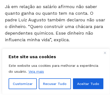
quanto ganha ou quanto tem na conta. O
padre Luiz Augusto também declarou não usar
o dinheiro. “Quero construir uma chácara para
dependentes químicos. Esse dinheiro não
influencia minha vida”, explica.
Ao final da entrevista, o padre reitera o motivo
para manter o cargo na Assembleia. “A coisa
Este site usa cookies
que eu uso em benefício meu é o Ipasgo, é o
salário que eu uso.”
Este website usa cookies para melhorar a experiência
do usuário.
Veja mais
Encontrou um erro de digitação?
Selecione-o
Customizar
Recusar Tudo
Aceitar Tudo
e pressione
Ctrl + Enter
.