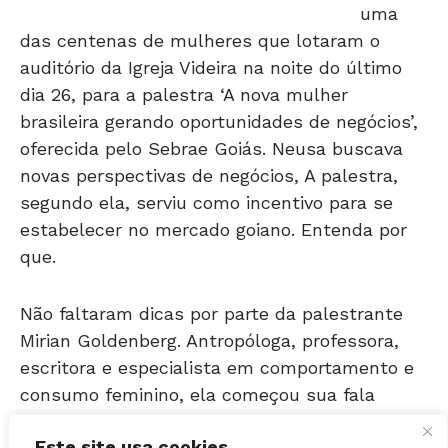
das centenas de mulheres que lotaram o
auditório da Igreja Videira na noite do último
dia 26, para a palestra ‘A nova mulher
brasileira gerando oportunidades de negócios’,
oferecida pelo Sebrae Goiás. Neusa buscava
novas perspectivas de negócios, A palestra,
segundo ela, serviu como incentivo para se
estabelecer no mercado goiano. Entenda por
que.
Não faltaram dicas por parte da palestrante
Mirian Goldenberg. Antropóloga, professora,
escritora e especialista em comportamento e
consumo feminino, ela começou sua fala
pedindo que o público preparasse caneta e
papel para anotar as diversas oportunidades
de negócios ao longo da palestra. Mirian falou
Este site usa cookies