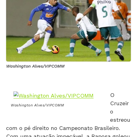
Washington Alves/VIPCOMM
O
Cruzeir
Washington Alves/VIPCOMM
o
estreou
com o pé direito no Campeonato Brasileiro.
Com uma atuação impecável, a Raposa goleou