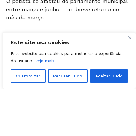
mês de março.
Conforme apurado pela
Folha Z
junto à cúpula
do parlamentar, Edward Madureira não se
sente bem em seguir com o mandato durante
Este site usa cookies
as viagens que fará pelo interior do Estado,
Este website usa cookies para melhorar a experiência
onde tem se apresentado como pré-candidato
do usuário.
Veja mais
a deputado federal.
Customizar
Recusar Tudo
Aceitar Tudo
A intensificação destas viagens deve
acontecer no afunilamento da campanha para
Câmara dos Deputados, entre setembro e
outubro.