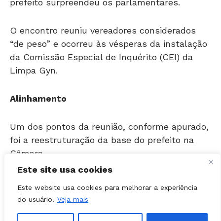
O encontro reuniu vereadores considerados
“de peso” e ocorreu às vésperas da instalação
da Comissão Especial de Inquérito (CEI) da
Limpa Gyn.
Alinhamento
Um dos pontos da reunião, conforme apurado,
foi a reestruturação da base do prefeito na
Câmara.
A apuração indica que, para reorganizar o
Este site usa cookies
apoio, seria necessário o envolvimento direto
Este website usa cookies para melhorar a experiência
de Romário Policarpo, que deve conversar com
do usuário.
Veja mais
os vereadores para fortalecer a articulação
política.