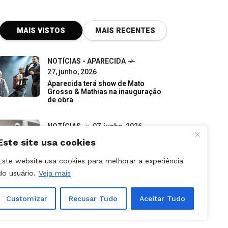
MAIS VISTOS
MAIS RECENTES
NOTÍCIAS - APARECIDA
27, junho, 2026
Aparecida terá show de Mato
Grosso & Mathias na inauguração
de obra
NOTÍCIAS
07, junho, 2026
Do descarte à oportunidade:
pequenos negócios impulsionam a
economia verde em Goiás
Este site usa cookies
NOTÍCIAS
09, julho, 2026
Este website usa cookies para melhorar a experiência
Canceladas etapas da Stock Car e
do usuário.
Veja mais
Porsche Cup previstas para
outubro em Goiânia
Customizar
Recusar Tudo
Aceitar Tudo
NOTÍCIAS - APARECIDA
31, julho, 2026