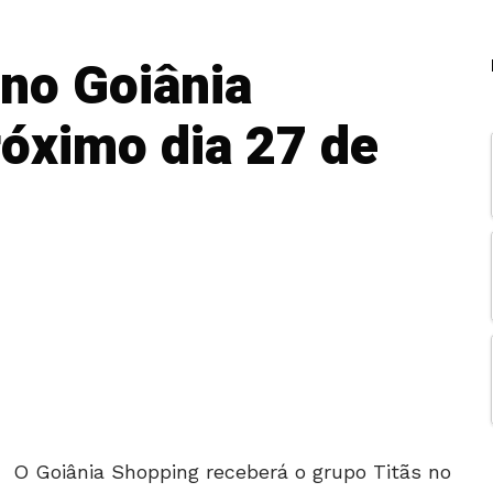
 no Goiânia
óximo dia 27 de
O Goiânia Shopping receberá o grupo Titãs no
próximo dia 27, às 16 horas. O show será no