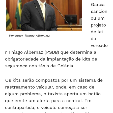
sancion
ou um
projeto
de lei
Vereador Thiago Albernaz
do
vereado
r Thiago Albernaz (PSDB) que determina a
obrigatoriedade da implantação de kits de
segurança nos táxis de Goiânia.
Os kits serão compostos por um sistema de
rastreamento veicular, onde, em caso de
algum problema, o taxista aperta um botão
que emite um alerta para a central. Em
contrapartida, o veículo começa a ser
rastreado e uma viatura da Polícia Militar é