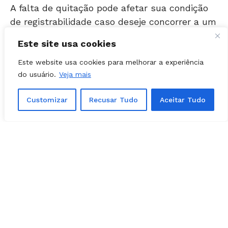
de registrabilidade caso deseje concorrer a um
cargo eletivo.
Este site usa cookies
O voto só é impedido em caso de
cancelamento do título por ausência em três
Este website usa cookies para melhorar a experiência
do usuário.
Veja mais
eleições consecutivas sem justificativa.
Customizar
Recusar Tudo
Aceitar Tudo
Ausências de artistas