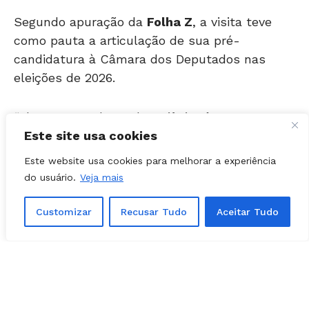
Segundo apuração da
Folha Z
, a visita teve
como pauta a articulação de sua pré-
candidatura à Câmara dos Deputados nas
eleições de 2026.
“Alguns vereadores de Goiânia têm como
projeto disputar a Assembleia Legislativa de
Goiás (Alego). Como meu projeto é a Câmara
Este site usa cookies
dos Deputados, iniciamos um diálogo sobre o
Este website usa cookies para melhorar a experiência
processo de 2026 e já avançamos em algumas
do usuário.
Veja mais
conversas”, disse Cortez à reportagem.
Customizar
Recusar Tudo
Aceitar Tudo
Trajetória de Felipe
Cortez
Ex-vereador em Goiânia, Cortez assumiu a