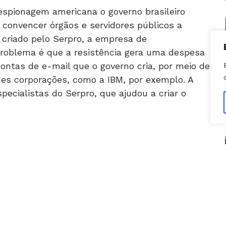
 convencer órgãos e servidores públicos a
 criado pelo Serpro, a empresa de
roblema é que a resistência gera uma despesa
ontas de e-mail que o governo cria, por meio de
des corporações, como a IBM, por exemplo. A
ecialistas do Serpro, que ajudou a criar o
economia de milhões de reais por mês aos
logia própria, o que o torna praticamente
te está preservado, restrito a um pequeno grupo
specialista, os gestores de contratos resistem
 do Planalto em migrar para o serviço criado