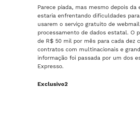
estaria enfrentando dificuldades para
usarem o serviço gratuito de webmail
processamento de dados estatal. O p
de R$ 50 mil por mês para cada dez c
contratos com multinacionais e gran
informação foi passada por um dos esp
Expresso.
Exclusivo2
Além de ser gratuito e permitir uma 
cofres públicos, o Expresso usa tecno
inviolável, uma vez que o código-fon
de pessoas. Ainda assim, segundo o e
em cumprir a determinação do Palácio
pelo próprio governo.