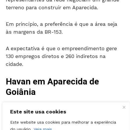
Em princípio, a preferência é que a área seja
às margens da BR-153.
A expectativa é que o empreendimento gere
130 empregos diretos e 260 indiretos na
cidade.
Havan em Aparecida de
Goiânia
Em agosto de 2013, o então prefeito de
Aparecida Maguito Vilela participou da
Este site usa cookies
assinatura de um protocolo de intenções
Este website usa cookies para melhorar a experiência
entre o Governo do Estado e a Havan.
do usuário.
Veja mais