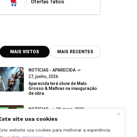
Ofertas Tatico
MAIS VISTOS
MAIS RECENTES
NOTÍCIAS - APARECIDA
27, junho, 2026
Aparecida terá show de Mato
Grosso & Mathias na inauguração
de obra
NOTÍCIAS
18, maio, 2026
Gracinha sustenta tese sobre
suplência em meio à disputa por
vagas ao Senado
Este site usa cookies
NOTÍCIAS - GOIÂNIA
Este website usa cookies para melhorar a experiência
07, junho, 2026