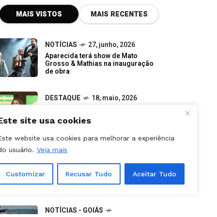
NOTÍCIAS
27, junho, 2026
Aparecida terá show de Mato
Grosso & Mathias na inauguração
de obra
DESTAQUE
18, maio, 2026
Gracinha sustenta tese sobre
suplência em meio à disputa por
vagas ao Senado
Este site usa cookies
NOTÍCIAS - GOIÂNIA
07, junho, 2026
Este website usa cookies para melhorar a experiência
Do descarte à oportunidade:
do usuário.
Veja mais
pequenos negócios impulsionam a
economia verde em Goiás
Customizar
Recusar Tudo
Aceitar Tudo
NOTÍCIAS - GOIÁS
09, julho, 2026
Canceladas etapas da Stock Car e
Porsche Cup previstas para