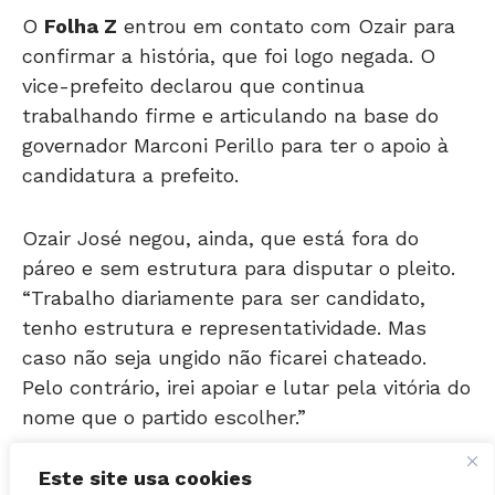
confirmar a história, que foi logo negada. O
vice-prefeito declarou que continua
trabalhando firme e articulando na base do
governador Marconi Perillo para ter o apoio à
candidatura a prefeito.
Ozair José negou, ainda, que está fora do
páreo e sem estrutura para disputar o pleito.
“Trabalho diariamente para ser candidato,
tenho estrutura e representatividade. Mas
caso não seja ungido não ficarei chateado.
Pelo contrário, irei apoiar e lutar pela vitória do
nome que o partido escolher.”
LEIA MAIS: Ninho tucano: Professor Alcides
acha prévias necessárias quando não há o
Este site usa cookies