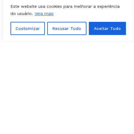
entendimento
Este website usa cookies para melhorar a experiência
do usuário.
Veja mais
Sem definição
Customizar
Recusar Tudo
Aceitar Tudo
De acordo com Ozair, ainda não há definição
por parte do PSDB sobre quem disputará a
vaga de prefeito em Aparecida. Ele ressaltou
que este assunto é secundário e que primeiro,
e mais importante, é a união da base do
governador.
O vice-prefeito se sente otimista, uma vez
que está há quase 40 anos na cidade, tendo
33 dedicados a vida pública. Ele ressalta que
trabalhou quase a
vida inteira
a favor do
município. Apesar da confiança, Ozair reforça