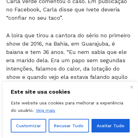
Carla Verde comentou o caso. Em publicação
no Facebook, Carla disse que Ivete deveria
“confiar no seu taco”.
A loira que tirou a cantora do sério no primeiro
show de 2016, na Bahia, em Guarajuba, é
baiana e tem 36 anos. “Eu nem sabia que ele
era marido dela. Era um papo sem segundas
intenções, falamos do calor, da lotação do
show e quando vejo ela estava falando aquilo
no palco”, disse Carla ao “Extra”.
Este site usa cookies
Viúva e mãe de dois filhos, ela não consegue,
Este website usa cookies para melhorar a experiência
no entanto, comprovar ser realmente a
do usuário.
Veja mais
misteriosa mulher de quem fala Ivete no
Customizar
Recusar Tudo
Aceitar Tudo
vídeo: disse que não levou celular, não tem
canhoto do ingresso e sequer a pulseirinha