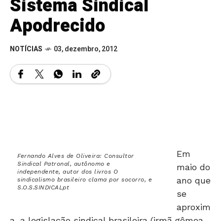
Sistema Sindical
Apodrecido
NOTÍCIAS
03, dezembro, 2012
Em
Fernando Alves de Oliveira: Consultor
Sindical Patronal, autônomo e
maio do
independente, autor dos livros O
ano que
sindicalismo brasileiro clama por socorro, e
S.O.S.SINDICALpt
se
aproxim
a, a legislação sindical brasileira (irmã gêmea
da trabalhista) parida por Getúlio