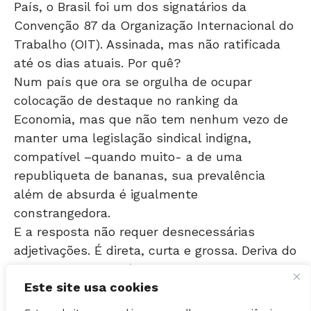
Convenção 87 da Organização Internacional do
Trabalho (OIT). Assinada, mas não ratificada
até os dias atuais. Por quê?
Num país que ora se orgulha de ocupar
colocação de destaque no ranking da
Economia, mas que não tem nenhum vezo de
manter uma legislação sindical indigna,
compatível –quando muito- a de uma
republiqueta de bananas, sua prevalência
além de absurda é igualmente
constrangedora.
E a resposta não requer desnecessárias
adjetivações. É direta, curta e grossa. Deriva do
fato de os responsáveis pelo sistema sindical
brasileiro insistirem em trilhar pela bitola
estreita da unicidade e da cômoda
Este site usa cookies
sustentação financeira oriunda da contribuição