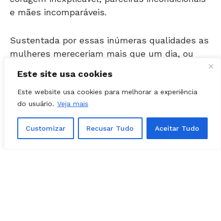
Sustentada por essas inúmeras qualidades as
mulheres mereceriam mais que um dia, ou
seja, dia após dia poderiam receber
congratulações.
Este site usa cookies
Este website usa cookies para melhorar a experiência
A figura
do usuário.
Veja mais
feminina
em
Customizar
Recusar Tudo
Aceitar Tudo
todos os espaços vitais se faz presente, e
embalam o andar diário, a educação no lar, o
vivenciar das relações e o sustentar da vida
com o aleitamento materno.
Um grande poeta eternizou a frase: “me
desculpem as feias, mas beleza é