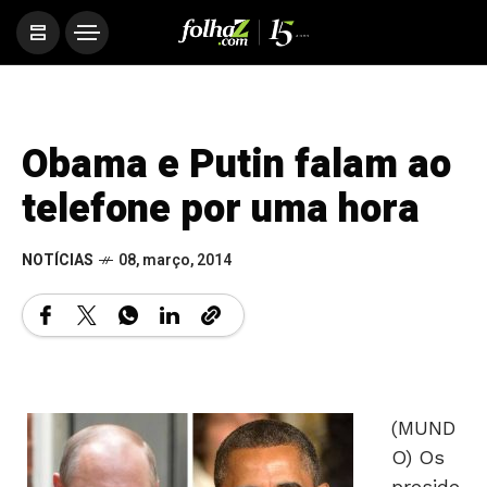
Obama e Putin falam ao
telefone por uma hora
NOTÍCIAS
08, março, 2014
(MUND
O) Os
preside