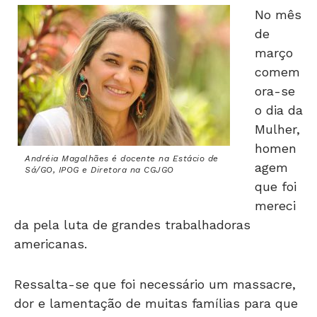
de
março
comem
ora-se
o dia da
Mulher,
homen
Andréia Magalhães é docente na Estácio de
agem
Sá/GO, IPOG e Diretora na CGJGO
que foi
mereci
da pela luta de grandes trabalhadoras
americanas.
Ressalta-se que foi necessário um massacre,
dor e lamentação de muitas famílias para que
as mulheres tivessem um dia de homenagem.