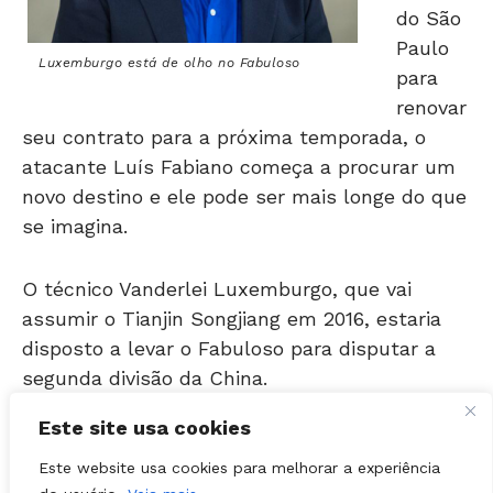
Paulo
Luxemburgo está de olho no Fabuloso
para
renovar
seu contrato para a próxima temporada, o
atacante Luís Fabiano começa a procurar um
novo destino e ele pode ser mais longe do que
se imagina.
O técnico Vanderlei Luxemburgo, que vai
assumir o Tianjin Songjiang em 2016, estaria
disposto a levar o Fabuloso para disputar a
segunda divisão da China.
Luxemburgo foi anunciado pelo time chinês,
Este site usa cookies
mas só começa a trabalhar de fato na próxima
temporada. Por enquanto, o treinador visitou
Este website usa cookies para melhorar a experiência