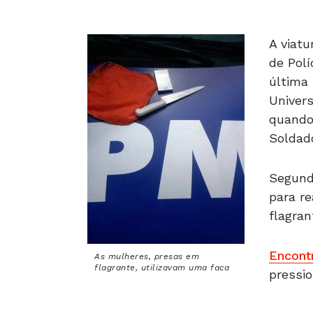
A viat
de Polí
última 
Univers
quando
Soldado
Segundo
para re
flagran
Encont
As mulheres, presas em
flagrante, utilizavam uma faca
pressi