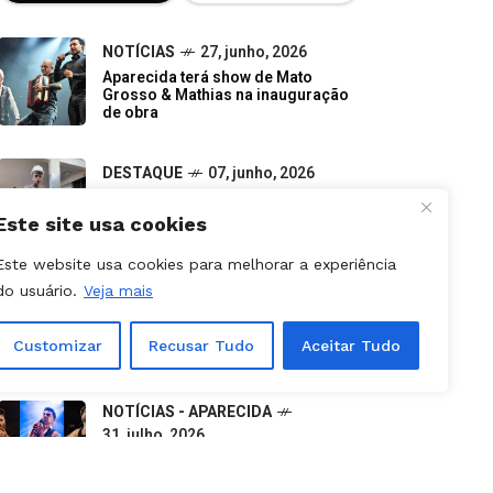
Aparecida terá show de Mato
Grosso & Mathias na inauguração
de obra
DESTAQUE
07, junho, 2026
Do descarte à oportunidade:
pequenos negócios impulsionam a
economia verde em Goiás
Este site usa cookies
NOTÍCIAS
09, julho, 2026
Canceladas etapas da Stock Car e
Este website usa cookies para melhorar a experiência
Porsche Cup previstas para
do usuário.
Veja mais
outubro em Goiânia
Customizar
Recusar Tudo
Aceitar Tudo
NOTÍCIAS - APARECIDA
31, julho, 2026
Aparecida é Show 2026: como
retirar ingressos e programação
completa dos shows