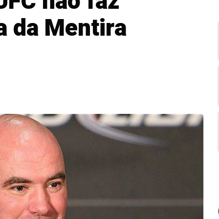
UFC não faz
a da Mentira