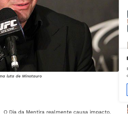
ma luta de Minotauro
O Dia da Mentira realmente causa impacto.
No mundo dos esportes não seria diferente. O
presidente do UFC, Dana White, diz que evita
fazer qualquer tipo de anúncio de lutas nesta