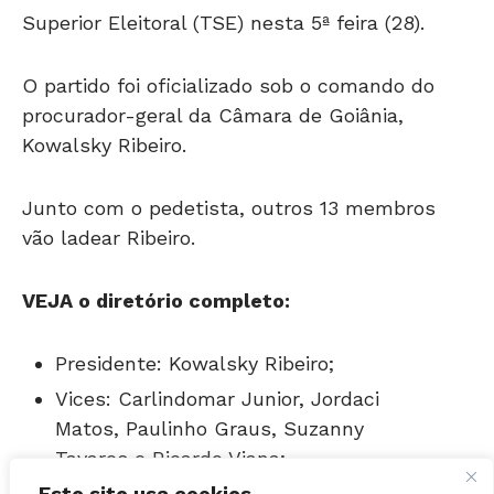
O partido foi oficializado sob o comando do
procurador-geral da Câmara de Goiânia,
Kowalsky Ribeiro.
Junto com o pedetista, outros 13 membros
vão ladear Ribeiro.
VEJA o diretório completo:
Presidente: Kowalsky Ribeiro;
Vices: Carlindomar Junior, Jordaci
Matos, Paulinho Graus, Suzanny
Tavares e Ricardo Viana;
Secretário: Leonardo Zumpichatti de
Rodrigues;
Este site usa cookies