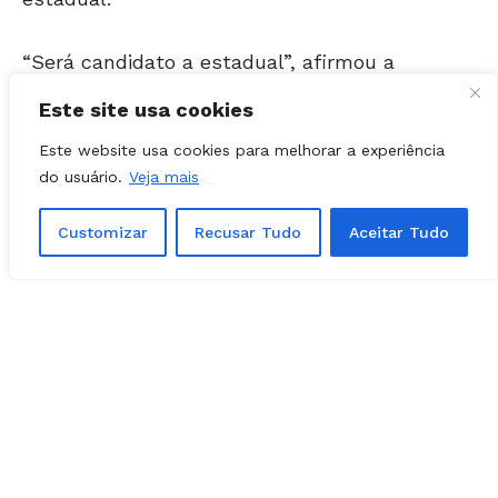
“Será candidato a estadual”, afirmou a
parlamentar.
Este site usa cookies
Histórico político
Este website usa cookies para melhorar a experiência
do usuário.
Veja mais
Dra. Zeli foi eleita vice-prefeita na chapa
encabeçada por Pábio Mossoró nas eleições
Customizar
Recusar Tudo
Aceitar Tudo
municipais de 2016 e 2020, em Valparaíso de
Goiás.
Em 2022, Zeli foi eleita deputada estadual
com 20.967 votos.
Segundo dados informados pela própria
parlamentar, 81% da votação foi registrada no