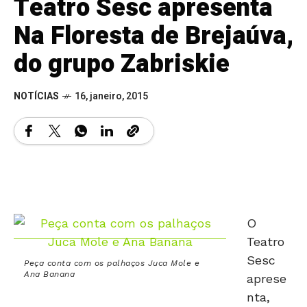
Teatro Sesc apresenta
Na Floresta de Brejaúva,
do grupo Zabriskie
NOTÍCIAS
16, janeiro, 2015
O
Teatro
Sesc
Peça conta com os palhaços Juca Mole e
Ana Banana
aprese
nta,
neste sábado, 17, a peça Na Floresta de