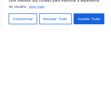
Este website usa cookies para melhorar a experiência
do usuário.
Veja mais
Customizar
Recusar Tudo
Aceitar Tudo
NOTÍCIAS
03, agosto, 2026
Prefeita Solange Gouveia define apoios
em Caldazinha; confira a lista