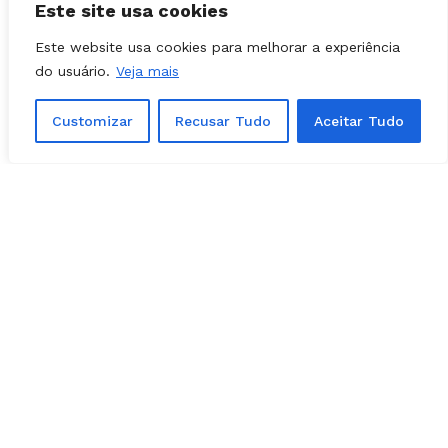
Este site usa cookies
Matérias Relacionadas
Este website usa cookies para melhorar a experiência
do usuário.
Veja mais
Customizar
Recusar Tudo
Aceitar Tudo
POLÍTICA - GOIÁS
08, agosto, 2026
Acordo de Gayer com Rizzo é alterado
por engano em ata do PL e depois
corrigido