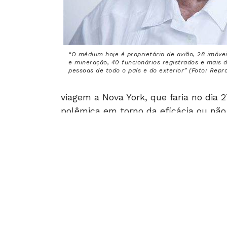
“O médium hoje é proprietário de avião, 28 imóve
e mineração, 40 funcionários registrados e mais 
pessoas de todo o país e do exterior” (Foto: Repr
viagem a Nova York, que faria no dia 
polêmica em torno da eficácia ou não 
combustível que transforma João de 
dez casamentos e nove filhos. Um p
Com John of God não há meio termo: 
mais famosos estão Oprah Winfrey, Pa
Xuxa, Giovanna Antonelli e os governa
(GO) e Geraldo Alckmin (SP). Um cart
as curas e o trabalho social desenvo