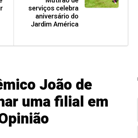
e
Mutirão de
r
serviços celebra
aniversário do
Jardim América
êmico João de
ar uma filial em
 Opinião