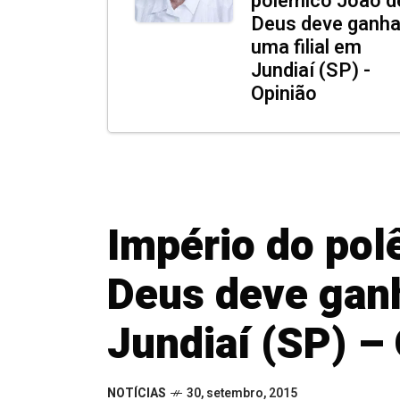
polêmico João d
Deus deve ganha
uma filial em
Jundiaí (SP) -
Opinião
Império do pol
Deus deve ganh
Jundiaí (SP) –
NOTÍCIAS
30, setembro, 2015