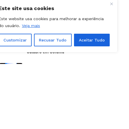
economia verde em Goiás
Este site usa cookies
NOTÍCIAS - GOIÁS
Este website usa cookies para melhorar a experiência
09, julho, 2026
do usuário.
Veja mais
Canceladas etapas da Stock Car e
Porsche Cup previstas para
outubro em Goiânia
Customizar
Recusar Tudo
Aceitar Tudo
NOTÍCIAS
31, julho, 2026
Aparecida é Show 2026: como
retirar ingressos e programação
completa dos shows
NOTÍCIAS - GOIÁS
25, julho, 2026
Caiado usa lista das 10 cidades
mais violentas do país para atacar
PT