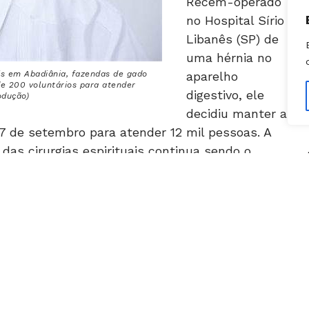
Recém-operado
no Hospital Sírio
Libanês (SP) de
uma hérnia no
is em Abadiânia, fazendas de gado
aparelho
de 200 voluntários para atender
digestivo, ele
odução)
decidiu manter a
27 de setembro para atender 12 mil pessoas. A
das cirurgias espirituais continua sendo o
Deus no pop star da mediunidade aos 73 anos,
ersonagem altamente controverso.
é ame-o ou deixe-o. Entre seus seguidores
ul Simon, Dilma Rousseff, Lula, Paulo Skaf,
dores Rodrigo Rollemberg (DF), Marconi Perillo
el de celebridades que não se cansa de aplaudir
lvido por João de Deus na Casa Dom Inácio de