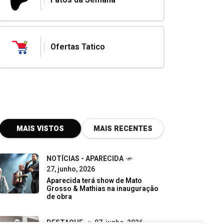
Ofertas Tatico
MAIS VISTOS
MAIS RECENTES
NOTÍCIAS - APARECIDA
27, junho, 2026
Aparecida terá show de Mato
Grosso & Mathias na inauguração
de obra
DESTAQUE
07, junho, 2026
Do descarte à oportunidade:
pequenos negócios impulsionam a