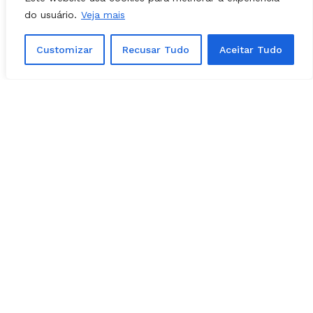
do usuário.
Veja mais
Customizar
Recusar Tudo
Aceitar Tudo
POLÍTICA - GOIÁS
03, agosto, 2026
Prefeita Solange Gouveia define apoios
em Caldazinha; confira a lista