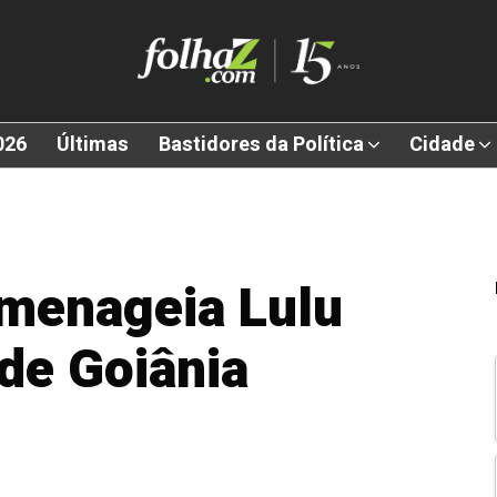
026
Últimas
Bastidores da Política
Cidade
omenageia Lulu
de Goiânia