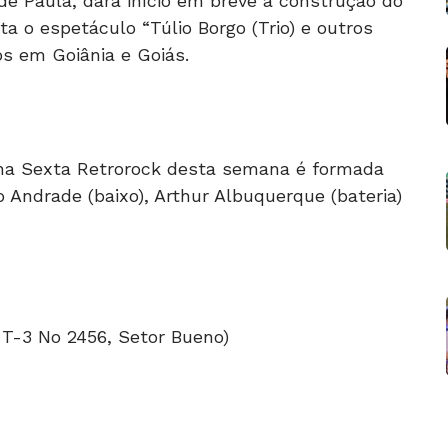
de Paula, dará início em breve à construção do
a o espetáculo “Túlio Borgo (Trio) e outros
s em Goiânia e Goiás.
na Sexta Retrorock desta semana é formada
o Andrade (baixo), Arthur Albuquerque (bateria)
 T-3 No 2456, Setor Bueno)