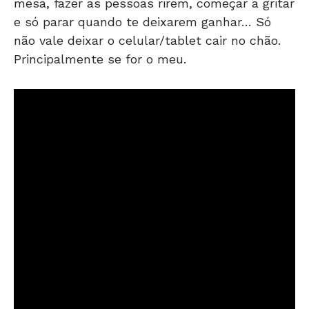
mesa, fazer as pessoas rirem, começar a gritar
e só parar quando te deixarem ganhar… Só
não vale deixar o celular/tablet cair no chão.
Principalmente se for o meu.