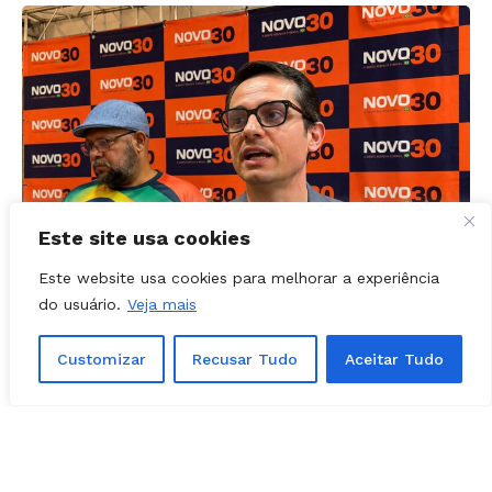
Este site usa cookies
Este website usa cookies para melhorar a experiência
POLÍTICA - GOIÁS
01, agosto, 2026
do usuário.
Veja mais
Confira os candidatos do Novo em
Goiás; veja a lista de estaduais e
Customizar
Recusar Tudo
Aceitar Tudo
federais