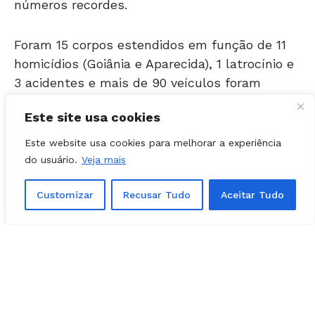
Foram 15 corpos estendidos em função de 11
homicídios (Goiânia e Aparecida), 1 latrocínio e
3 acidentes e mais de 90 veículos foram
furtados e roubados. Além de uma queda de
90% no registro de ocorrências nas delegacias,
Este site usa cookies
segundo o Sindicato da Polícia Civil.
Este website usa cookies para melhorar a experiência
A mobilização abrange as Polícias Civil e
do usuário.
Veja mais
Militar, Corpo de Bombeiros, Agência Prisional
e Polícia Técnico-Científica.
Customizar
Recusar Tudo
Aceitar Tudo
Leia >
Realidade da (in) segurança – JOGO
LIMPO com Rodrigo Czepak
Por meio de nota, a Secretaria de Segurança
Pública e Administração Penitenciária