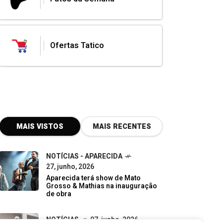
Ofertas Tatico
MAIS VISTOS
MAIS RECENTES
NOTÍCIAS - APARECIDA
27, junho, 2026
Aparecida terá show de Mato
Grosso & Mathias na inauguração
de obra
NOTÍCIAS
07, junho, 2026
Do descarte à oportunidade:
pequenos negócios impulsionam a
economia verde em Goiás