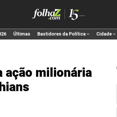
026
Últimas
Bastidores da Política
Cidade
 ação milionária
thians