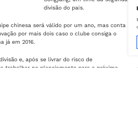
pe chinesa será válido por um ano, mas conta
vação por mais dois caso o clube consiga o
na já em 2016.
ivisão e, após se livrar do risco de
 a trabalhar no planejamento para a próxima
de Luxemburgo. O time ocupa a 11ª posição
no da competição, disputada por 16 clubes.
onado por dirigentes e torcedores em sua
ara Tianjin, onde se reuniu com a diretoria do
aurício Copertino, que será o seu auxiliar
co está marcada para esta sexta-feira (25).
ecione-o e pressione
Ctrl + Enter
.