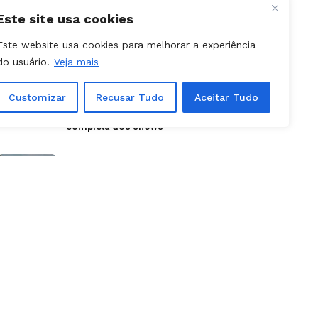
Este site usa cookies
NOTÍCIAS - APARECIDA
Este website usa cookies para melhorar a experiência
31, julho, 2026
do usuário.
Veja mais
Aparecida é Show 2026: como
retirar ingressos e programação
completa dos shows
Customizar
Recusar Tudo
Aceitar Tudo
NOTÍCIAS
09, julho, 2026
Canceladas etapas da Stock Car e
Porsche Cup previstas para
outubro em Goiânia
NOTÍCIAS
25, julho, 2026
Caiado usa lista das 10 cidades
mais violentas do país para atacar
PT