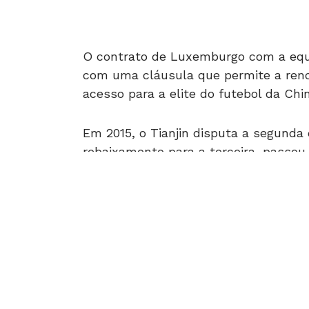
O contrato de Luxemburgo com a equi
com uma cláusula que permite a reno
acesso para a elite do futebol da Chi
Em 2015, o Tianjin disputa a segunda d
rebaixamento para a terceira, passou
temporada, que inclui a contratação 
faltando quatro rodadas para o térmi
Nesta quinta, Luxemburgo foi recepci
chegada à China. Depois, ele seguiu p
clube, acompanhado pelo ex-jogador M
técnico. A apresentação do novo técni
Encontrou um erro de digitação?
Sel