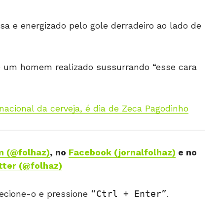
sa e energizado pelo gole derradeiro ao lado de
ne um homem realizado sussurrando “esse cara
rnacional da cerveja, é dia de Zeca Pagodinho
m (@folhaz)
, no
Facebook (jornalfolhaz)
e no
tter (@folhaz)
ecione-o e pressione
Ctrl + Enter
.