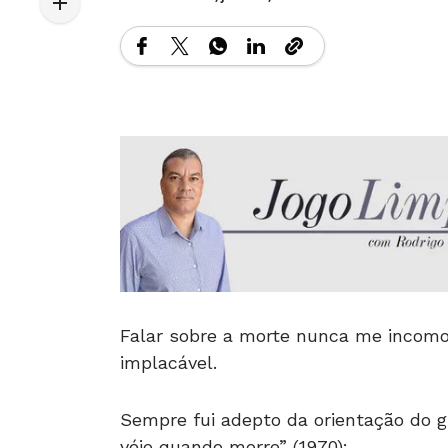
Falar sobre a morte nunca me incomod
implacável.
Sempre fui adepto da orientação do 
véio quando morre” (1970):