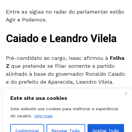
Entre as siglas no radar do parlamentar estão
Agir e Podemos.
Caiado e Leandro Vilela
Pré-candidato ao cargo, Isaac afirmou à
Folha
Z
que pretende se filiar somente a partido
alinhado à base do governador Ronaldo Caiado
e do prefeito de Aparecida, Leandro Vilela.
Além das articulações partidárias, o vereador
também intensificou a pré-campanha fora de
Este site usa cookies
Aparecida de Goiânia, considerado seu
Este website usa cookies para melhorar a experiência
principal reduto eleitoral.
do usuário.
Veja mais
A chamada janela partidária foi aberta no
Customizar
Recusar Tudo
Aceitar Tudo