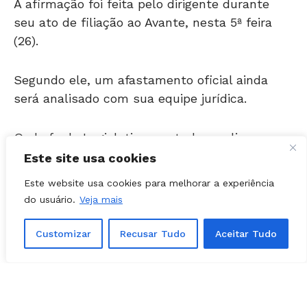
seu ato de filiação ao Avante, nesta 5ª feira
(26).
Segundo ele, um afastamento oficial ainda
será analisado com sua equipe jurídica.
O chefe do Legislativo, contudo, explicou que
precisará se afastar pelo menos durante o
período eleitoral, já que as viagens e o dia a
Este site usa cookies
dia do clube exigem sua presença.
Este website usa cookies para melhorar a experiência
do usuário.
Veja mais
“Eu não vou conseguir conciliar a eleição junto
da campanha, junto do clube. Tem viagens na
Customizar
Recusar Tudo
Aceitar Tudo
Série B, são dezenas de viagens que a gente
tem que acompanhar o clube, e aí fica
inviável, de fato, você viajar, passar dois, três
dias fora no fim de semana, que é o que