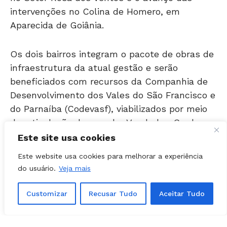
Aparecida de Goiânia.
Os dois bairros integram o pacote de obras de
infraestrutura da atual gestão e serão
beneficiados com recursos da Companhia de
Desenvolvimento dos Vales do São Francisco e
do Parnaíba (Codevasf), viabilizados por meio
da articulação do senador Vanderlan Cardoso.
Rosa dos Ventos terá
Este site usa cookies
pavimentação após
Este website usa cookies para melhorar a experiência
do usuário.
Veja mais
décadas de espera
Customizar
Recusar Tudo
Aceitar Tudo
Segundo Leandro Vilela, a empresa