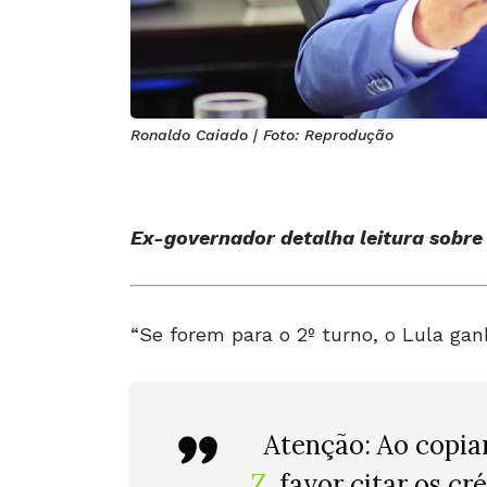
Ronaldo Caiado | Foto: Reprodução
Ex-governador detalha leitura sobre a
“Se forem para o 2º turno, o Lula gan
Atenção
: Ao copia
Z
,
favor citar os cr