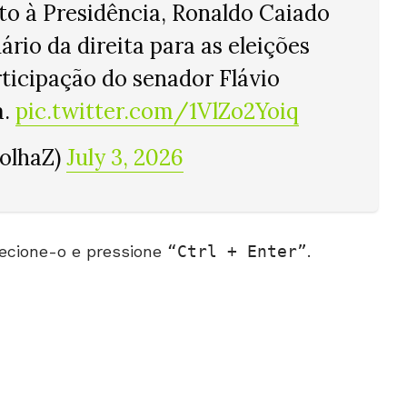
to à Presidência, Ronaldo Caiado
ário da direita para as eleições
rticipação do senador Flávio
a.
pic.twitter.com/1VlZo2Yoiq
FolhaZ)
July 3, 2026
ecione-o e pressione
Ctrl + Enter
.