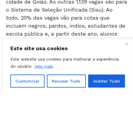
o Sistema de Seleção Unificada (Sisu). Ao
todo, 20% das vagas vão para cotas que
incluem negros, pardos, índios, estudantes de
escola pública e, a partir deste ano, alunos
carentes.
Este site usa cookies
Matrículas
Este website usa cookies para melhorar a experiência
Os aprovados em Goiânia devem fazer as
do usuário.
Veja mais
matrículas nos dias 21 e 22 de março, no
Customizar
Recusar Tudo
Aceitar Tudo
Centro de Cultura e Eventos Professor Ricardo
Freua Bufáiçal, no Campus Samambaia. Já os
aprovados no interior devem procurar o
campus da cidade onde irão estudar.
Segundo a organização do certame, mais de 31
mil candidatos se inscreveram para concorrer