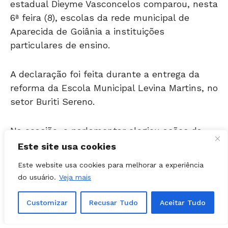
6ª feira (8), escolas da rede municipal de
Aparecida de Goiânia a instituições
particulares de ensino.
A declaração foi feita durante a entrega da
reforma da Escola Municipal Levina Martins, no
setor Buriti Sereno.
Na ocasião, o parlamentar elogiou ações da
gestão do prefeito Leandro Vilela na área da
Educação.
Este site usa cookies
Este website usa cookies para melhorar a experiência
Dieyme Vasconcelos
do usuário.
Veja mais
destaca estrutura de
Customizar
Recusar Tudo
Aceitar Tudo
escola municipal