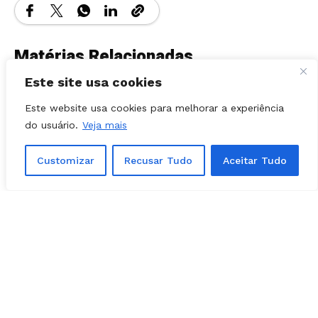
Matérias Relacionadas
Este site usa cookies
Este website usa cookies para melhorar a experiência
do usuário.
Veja mais
Customizar
Recusar Tudo
Aceitar Tudo
POLÍTICA - GOIÁS
03, agosto, 2026
Prefeita Solange Gouveia define apoios
em Caldazinha; confira a lista