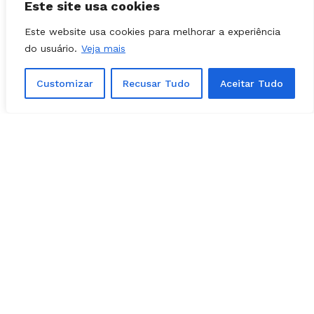
Este site usa cookies
O pedetista ainda busca nomes para montar a
chapa e quer eleger pelo menos 2
Este website usa cookies para melhorar a experiência
parlamentares na Assembleia Legislativa de
do usuário.
Veja mais
Goiás (Alego).
Customizar
Recusar Tudo
Aceitar Tudo
O pedetista é pré-candidato à reeleição.
Encontrou um erro de digitação?
Selecione-o
e pressione
Ctrl + Enter
.
Matérias Relacionadas