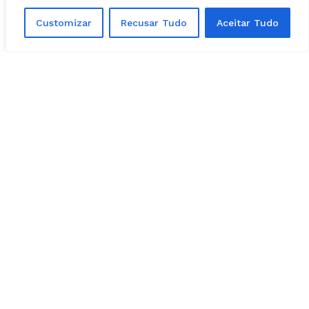
Customizar
Recusar Tudo
Aceitar Tudo
POLÍTICA - GOIÁS
03, agosto, 2026
Prefeita Solange Gouveia define apoios
em Caldazinha; confira a lista