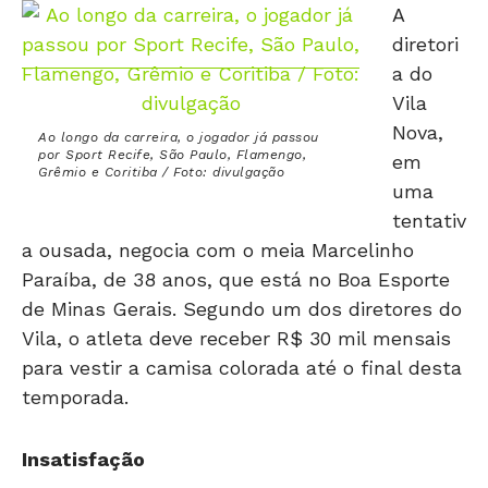
diretori
a do
Vila
Nova,
Ao longo da carreira, o jogador já passou
por Sport Recife, São Paulo, Flamengo,
em
Grêmio e Coritiba / Foto: divulgação
uma
tentativ
a ousada, negocia com o meia Marcelinho
Paraíba, de 38 anos, que está no Boa Esporte
de Minas Gerais. Segundo um dos diretores do
Vila, o atleta deve receber R$ 30 mil mensais
para vestir a camisa colorada até o final desta
temporada.
Insatisfação
Marcelinho tem contrato com o Boa até o fim