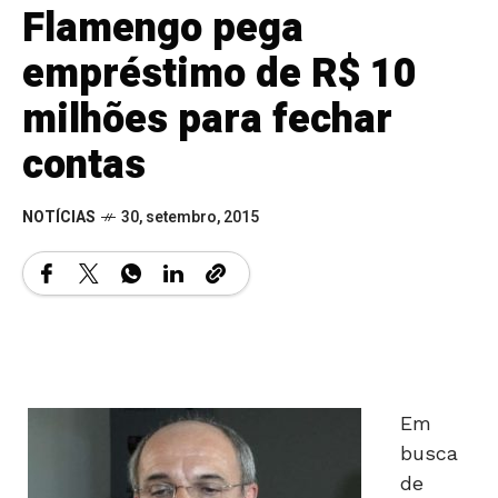
Flamengo pega
empréstimo de R$ 10
milhões para fechar
contas
NOTÍCIAS
30, setembro, 2015
Em
busca
de
ajustar