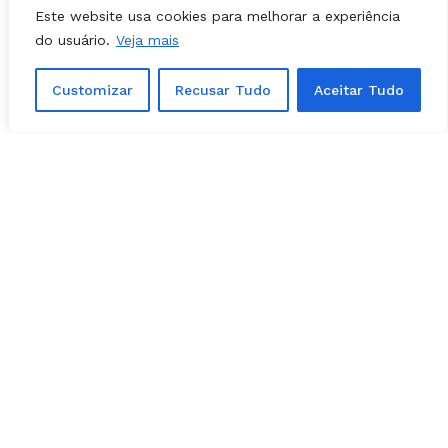
e pressione
Ctrl + Enter
.
Este website usa cookies para melhorar a experiência
do usuário.
Veja mais
Customizar
Recusar Tudo
Aceitar Tudo
Matérias Relacionadas
POLÍTICA - GOIÁS
03, agosto, 2026