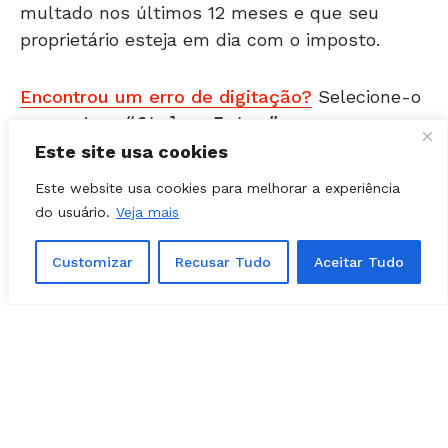
proprietário esteja em dia com o imposto.
Encontrou um erro de digitação?
Selecione-o
e pressione
Ctrl + Enter
.
Este site usa cookies
Matérias Relacionadas
Este website usa cookies para melhorar a experiência
do usuário.
Veja mais
Customizar
Recusar Tudo
Aceitar Tudo