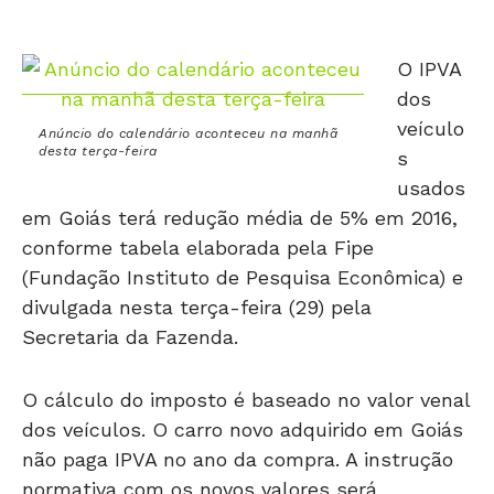
O IPVA
dos
veículo
Anúncio do calendário aconteceu na manhã
desta terça-feira
s
usados
em Goiás terá redução média de 5% em 2016,
conforme tabela elaborada pela Fipe
(Fundação Instituto de Pesquisa Econômica) e
divulgada nesta terça-feira (29) pela
Secretaria da Fazenda.
O cálculo do imposto é baseado no valor venal
dos veículos. O carro novo adquirido em Goiás
não paga IPVA no ano da compra. A instrução
normativa com os novos valores será
publicada no Diário Oficial do Estado até a