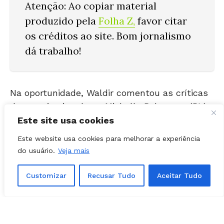
produzido pela
Folha Z
,
favor citar
os créditos ao site. Bom jornalismo
dá trabalho!
Na oportunidade, Waldir comentou as críticas
da ex-primeira-dama Michelle Bolsonaro (PL)
e uma suposta desunião entre os líderes da
direita.
Este site usa cookies
Este website usa cookies para melhorar a experiência
O Delegado citou haver nomes fortes com
do usuário.
Veja mais
capacidade e “experiência governamental”
para concorrer ao pleito:
Customizar
Recusar Tudo
Aceitar Tudo
Eduardo Leite (PSD);
Ratinho Jr (PSD);