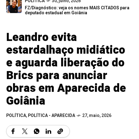
POLÍTICA
30, julho, 2026
FZ/Diagnóstico: veja os nomes MAIS CITADOS para
deputado estadual em Goiânia
Leandro evita
estardalhaço midiático
e aguarda liberação do
Brics para anunciar
obras em Aparecida de
Goiânia
POLÍTICA
,
POLÍTICA - APARECIDA
27, maio, 2026