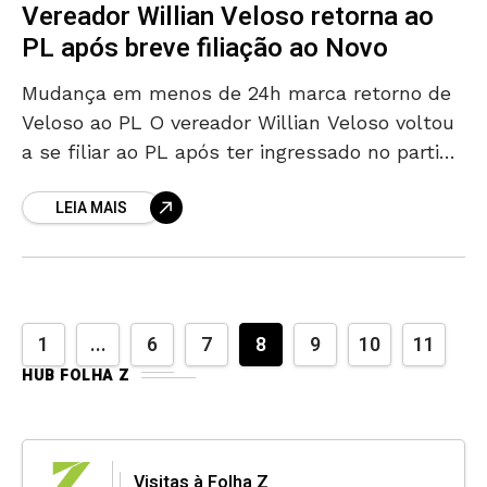
Vereador Willian Veloso retorna ao
PL após breve filiação ao Novo
Mudança em menos de 24h marca retorno de
Veloso ao PL O vereador Willian Veloso voltou
a se filiar ao PL após ter ingressado no partido
Novo no fim do
LEIA MAIS
1
...
6
7
8
9
10
11
HUB FOLHA Z
Visitas à Folha Z