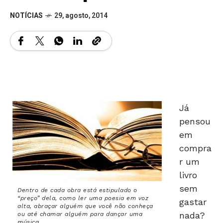
NOTÍCIAS
29, agosto, 2014
Já
pensou
em
compra
r um
livro
sem
Dentro de cada obra está estipulado o
“preço” dela, como ler uma poesia em voz
gastar
alta, abraçar alguém que você não conheça
nada?
ou até chamar alguém para dançar uma
música
Esse é