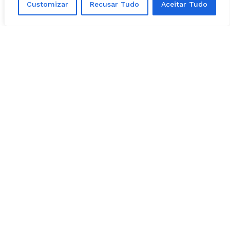
Customizar
Recusar Tudo
Aceitar Tudo
e pressione
Ctrl + Enter
.
Matérias Relacionadas