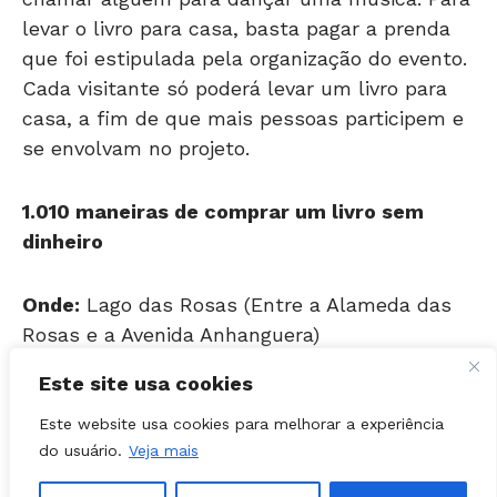
que foi estipulada pela organização do evento.
Cada visitante só poderá levar um livro para
casa, a fim de que mais pessoas participem e
se envolvam no projeto.
1.010 maneiras de comprar um livro sem
dinheiro
Onde:
Lago das Rosas (Entre a Alameda das
Rosas e a Avenida Anhanguera)
Quando:
Sábado, 30, das 10h às 16h
Este site usa cookies
Informações:
(62) 3092-3837
Este website usa cookies para melhorar a experiência
do usuário.
Veja mais
Encontrou um erro de digitação?
Selecione-o